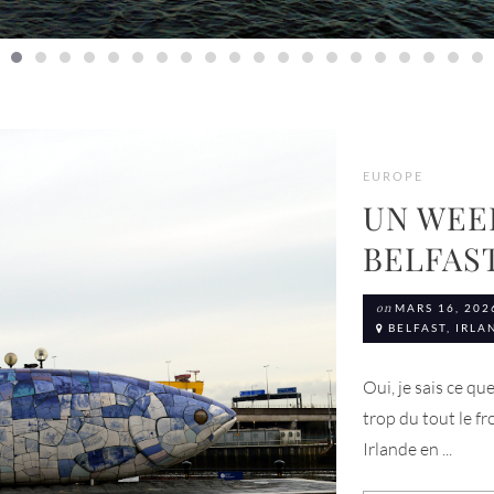
EUROPE
UN WEE
BELFAS
on
MARS 16, 202
BELFAST, IRL
Oui, je sais ce qu
trop du tout le fr
Irlande en ...