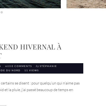
KEND HIVERNAL À
T
6
with
0 COMMENTS
by
STÉPHANIE
ANDE DU NORD
11 VIEWS
e certains se disent : pour quelqu’un qui n’aime pas
oid et la pluie, j’ai passé beaucoup de temps en