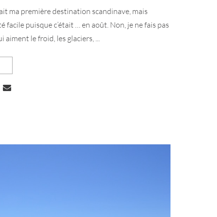
ait ma première destination scandinave, mais
té facile puisque c’était … en août. Non, je ne fais pas
 aiment le froid, les glaciers, ...
 CHOSES QU’ON A AIMÉ À COPENHAGUE