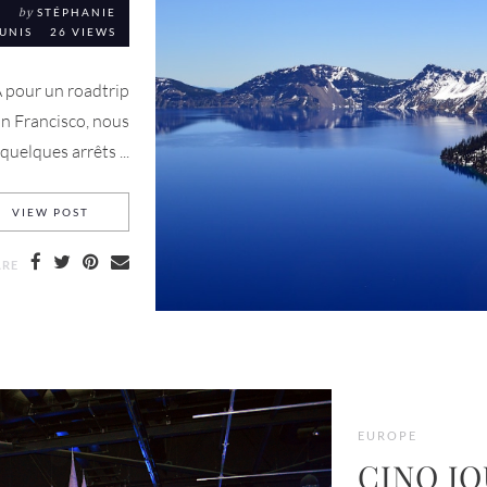
S
by
STÉPHANIE
UNIS
26 VIEWS
A pour un roadtrip
an Francisco, nous
quelques arrêts ...
ROADTRIP 2014 DANS L’OUEST AMÉRICAIN : BILAN ET R
VIEW POST
ARE
EUROPE
CINQ J