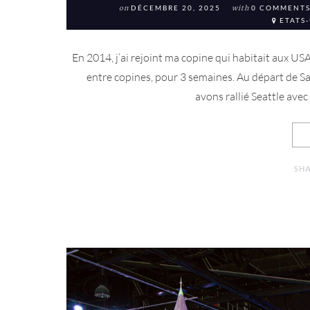
on
DÉCEMBRE 20, 2025
with
0 COMMENT
ETATS-
En 2014, j’ai rejoint ma copine qui habitait aux US
entre copines, pour 3 semaines. Au départ de S
avons rallié Seattle avec 
SH