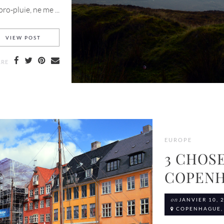
pro-pluie, ne me ...
VISITER LE WICKLOW (IRLANDE) EN AUTOMNE
VIEW POST
ARE
EUROPE
3 CHOSE
COPEN
on
JANVIER 10, 
COPENHAGUE,