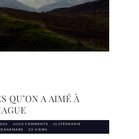
S QU’ON A AIMÉ À
HAGUE
2026
with
0 COMMENTS
by
STÉPHANIE
 DANEMARK
23 VIEWS