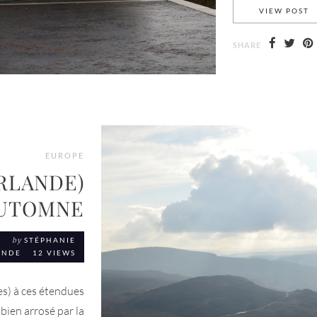
U
VIEW POST
SHARE
EUROPE
IRLANDE)
AUTOMNE
T
by
STÉPHANIE
ANDE
12 VIEWS
es) à ces étendues
 bien arrosé par la