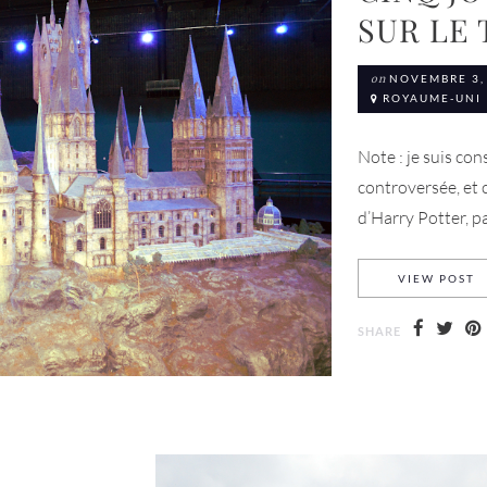
SUR LE
on
NOVEMBRE 3,
ROYAUME-UNI
Note : je suis co
controversée, et ce
d’Harry Potter, pas
C
VIEW POST
SHARE