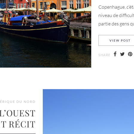
Copenhague, c’ét
niveau de difficul
partie des gens qui
3
VIEW POST
SHARE
ÉRIQUE DU NORD
 L’OUEST
ET RÉCIT