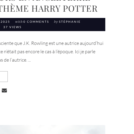
 THÈME HARRY POTTER
 2025
with
0 COMMENTS
by
STÉPHANIE
37 VIEWS
nsciente que J.K. Rowling est une autrice aujourd’hui
 n’était pas encore le cas à l’époque. Ici je parle
 de l’autrice. ...
INQ JOURS EN ANGLETERRE SUR LE THÈME HARRY POTTER